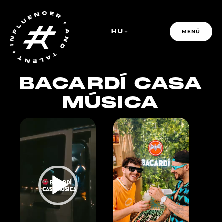
HU
MENÜ
BACARDÍ CASA
MÚSICA
PFR GROUP
Videólejátszó