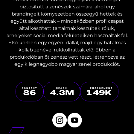
biztosított a zenészek számára, ahol egy
brandingelt környezetben összegyűlhettek és
együtt alkothattak – mindeközben profi csapat
által készített tartalmak készültek róluk,
amelyeket social media felületeiken használtak fel.
Első körben egy egyéni dallal, majd egy hatalmas
kollab zenével rukkolhattak elő. Ebben a
produkcióban öt zenész vett részt, létrehozva az
egyik legnagyobb magyar zenei produkciót.
CONTENT
REACH
ENGAGEMENT
86
4.3
M
150
K