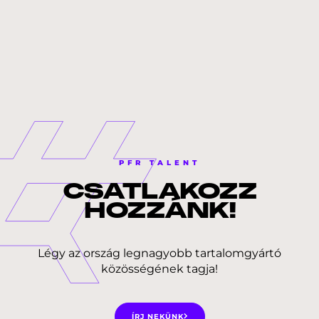
PFR TALENT
CSATLAKOZZ
HOZZÁNK!
Légy az ország legnagyobb tartalomgyártó
közösségének tagja!
ÍRJ NEKÜNK