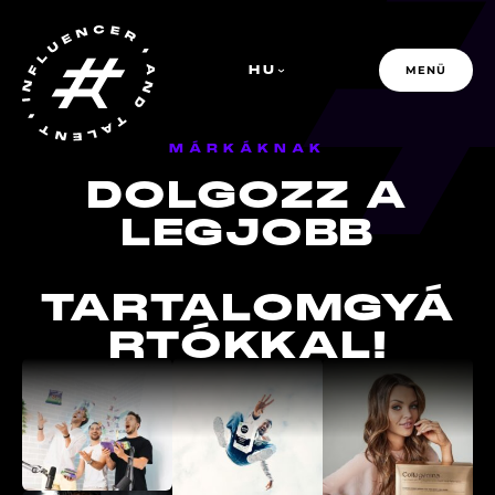
HU
MENÜ
MÁRKÁKNAK
DOLGOZZ
A
LEGJOBB
PFR GROUP
TARTALOMGYÁ
RTÓKKAL!