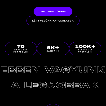
TUDJ MEG TÖBBET
LÉPJ VELÜNK KAPCSOLATBA
70
100
K+
5
K+
EXKLUZÍV
ELKÉSZÜLT
KAMPÁNY
PORTFÓLIÓ
TARTALOM
EBBEN
VAGYUNK
A
LEGJOBBAK